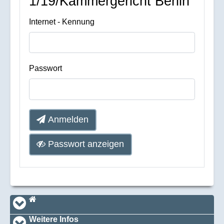
1/19/Kammergericht Berlin
Internet - Kennung
Passwort
Anmelden
Passwort anzeigen
Navi_footer
Startseite
Weitere Infos