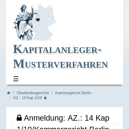
Kapitalanleger-
Musterverfahren
☰
Navi_oben
Navi_breadcrum
Oberlandesgerichte
Kammergericht Berlin
AZ.: 14 Kap 1/19
Anmeldung: AZ.: 14 Kap