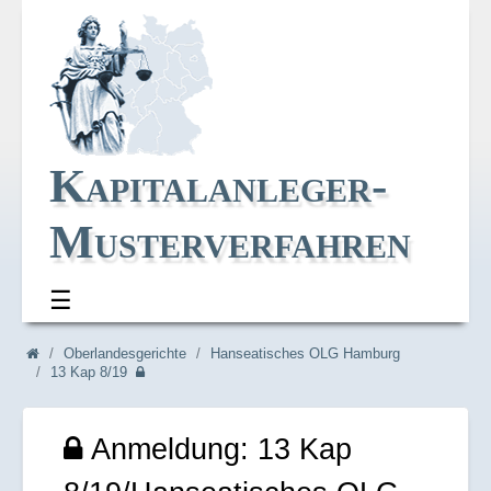
Kapitalanleger-
Musterverfahren
☰
Navi_oben
Navi_breadcrum
Oberlandesgerichte
Hanseatisches OLG Hamburg
13 Kap 8/19
Anmeldung: 13 Kap