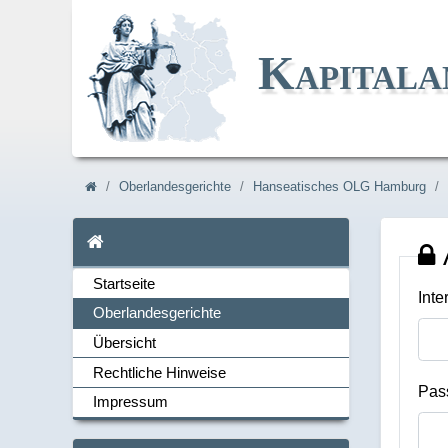
Kapitala
Navi_breadcrum
Oberlandesgerichte
Hanseatisches OLG Hamburg
Startseite
Startseite
Inte
Oberlandesgerichte
Übersicht
Navi_links
Rechtliche Hinweise
Pas
Impressum