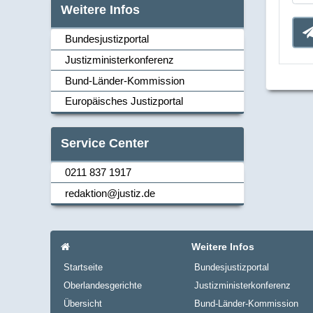
Weitere Infos
Bundesjustizportal
Justizministerkonferenz
Navi_links
Bund-Länder-Kommission
Europäisches Justizportal
Service Center
0211 837 1917
Navi_links
redaktion@justiz.de
Navi_footer
Startseite
Weitere Infos
Startseite
Bundesjustizportal
Oberlandesgerichte
Justizministerkonferenz
Übersicht
Bund-Länder-Kommission