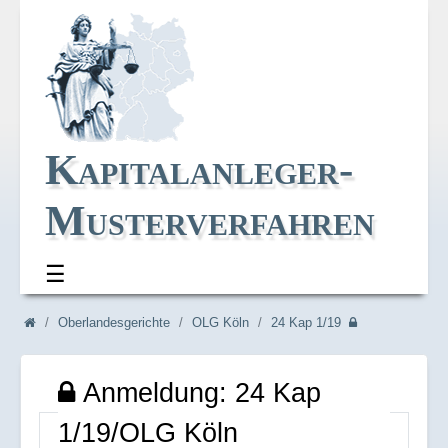
Kapitalanleger-
Musterverfahren
☰
Navi_oben
Navi_breadcrum
Oberlandesgerichte
OLG Köln
24 Kap 1/19
Anmeldung: 24 Kap
1/19/OLG Köln