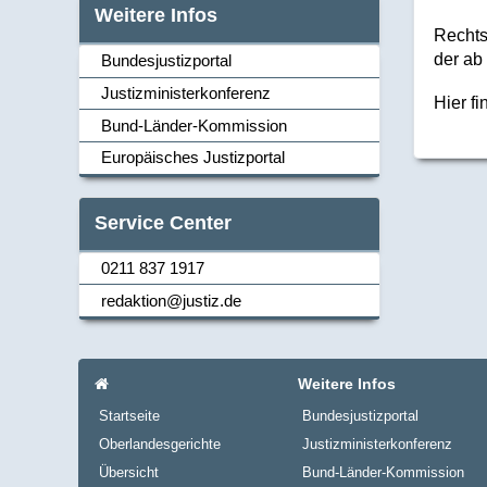
Weitere Infos
Rechts
der ab
Bundesjustizportal
Justizministerkonferenz
Hier f
Navi_links
Bund-Länder-Kommission
Europäisches Justizportal
Service Center
0211 837 1917
Navi_links
redaktion@justiz.de
Navi_footer
Startseite
Weitere Infos
Startseite
Bundesjustizportal
Oberlandesgerichte
Justizministerkonferenz
Übersicht
Bund-Länder-Kommission