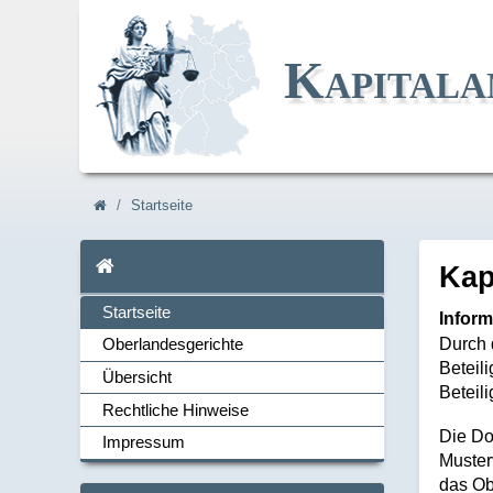
Kapitala
Navi_breadcrum
Startseite
Startseite
Ka
Startseite
Inform
Durch 
Oberlandesgerichte
Beteil
Übersicht
Navi_links
Beteil
Rechtliche Hinweise
Die Do
Impressum
Muster
das Ob