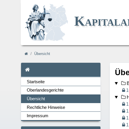
Kapitala
Navi_breadcrum
Übersicht
Startseite
Übe
Startseite
B
1
Oberlandesgerichte
H
Übersicht
Navi_links
1
Rechtliche Hinweise
1
Impressum
1
1