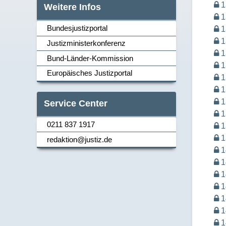
1
Weitere Infos
1
Bundesjustizportal
1
1
Justizministerkonferenz
1
Navi_links
Bund-Länder-Kommission
1
Europäisches Justizportal
1
1
1
Service Center
1
0211 837 1917
1
Navi_links
1
redaktion@justiz.de
1
1
1
1
1
1
1