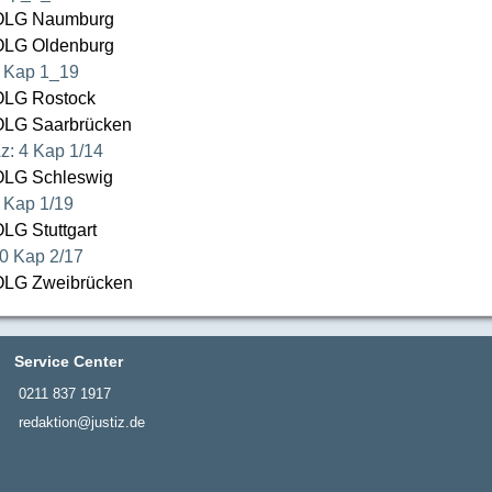
LG Naumburg
LG Oldenburg
 Kap 1_19
LG Rostock
LG Saarbrücken
z: 4 Kap 1/14
LG Schleswig
 Kap 1/19
LG Stuttgart
0 Kap 2/17
LG Zweibrücken
Service Center
0211 837 1917
redaktion@justiz.de